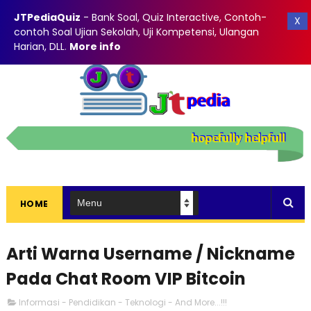
JTPediaQuiz
- Bank Soal, Quiz Interactive, Contoh-
X
contoh Soal Ujian Sekolah, Uji Kompetensi, Ulangan
Harian, DLL
.
More info
HOME
Arti Warna Username / Nickname
Pada Chat Room VIP Bitcoin
Informasi - Pendidikan - Teknologi - And More...!!!