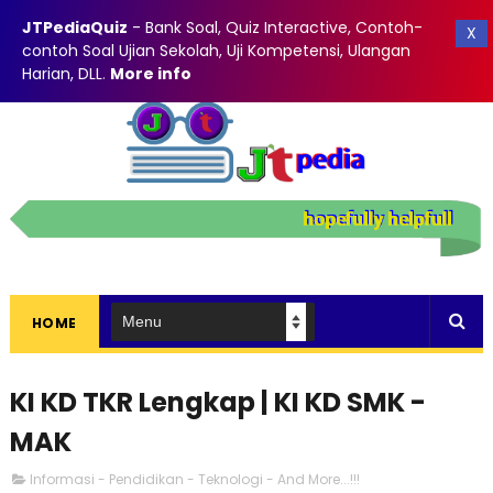
JTPediaQuiz
- Bank Soal, Quiz Interactive, Contoh-
X
contoh Soal Ujian Sekolah, Uji Kompetensi, Ulangan
Harian, DLL
.
More info
HOME
KI KD TKR Lengkap | KI KD SMK -
MAK
Informasi - Pendidikan - Teknologi - And More...!!!