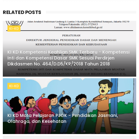
RELATED POSTS
KI-KD
KI KD Kompetensi Keahlian SMK Terbaru - Kompetensi
Inti dan Kompetensi Dasar SMK Sesuai Perdirjen
Dikdasmen No. 464/D.D5/KR/2018 Tahun 2018
KI-KD
KI KD Mata Pelajaran PJOK - Pendidikan Jasmani,
Olahraga, dan Kesehatan