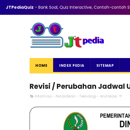
ABOUT
CONTACT
PRIVACY
DISCLAIMER
TOS
JTPediaQuiz
- Bank Soal, Quiz Interactive, Contoh-contoh So
HOME
INDEX PEDIA
SITEMAP
Revisi / Perubahan Jadwal
Informasi - Pendidikan - Teknologi - And More...!!!