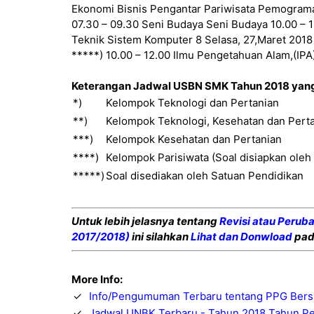
Ekonomi Bisnis Pengantar Pariwisata Pemogram
07.30 – 09.30 Seni Budaya Seni Budaya 10.00 – 1
Teknik Sistem Komputer 8 Selasa, 27,Maret 2018
*****) 10.00 – 12.00 Ilmu Pengetahuan Alam,(IPA
Keterangan Jadwal USBN SMK Tahun 2018 yang 
*)
Kelompok Teknologi dan Pertanian
**)
Kelompok Teknologi, Kesehatan dan Pert
***)
Kelompok Kesehatan dan Pertanian
****)
Kelompok Parisiwata (Soal disiapkan oleh
*****)
Soal disediakan oleh Satuan Pendidikan
Untuk lebih jelasnya tentang
Revisi atau Perub
2017/2018)
ini silahkan
Lihat dan Donwload
pad
More Info:
✓
Info/Pengumuman Terbaru tentang PPG Bers
✓
Jadwal UNBK Terbaru - Tahun 2018 Tahun Pe