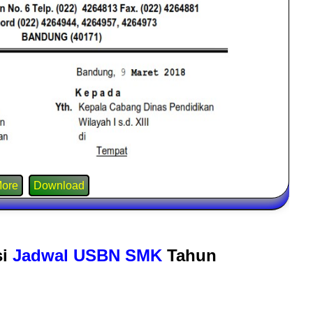
ore
Download
si
Jadwal USBN SMK
Tahun