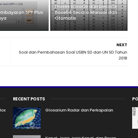
Proses Encode dan Decode
Pembayaran SPP Plus
Base64 Secara Manual dan
nya
Otomatis
NEXT
Soal dan Pembahasan Soal USBN SD dan UN SD Tahun
2018
RECENT POSTS
PO
Box
Glosarium Radar dan Perkapalan