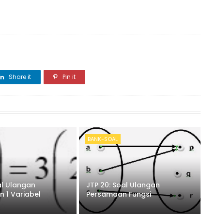
alah...
Share it
Pin it
BANK-SOAL
al Ulangan
JTP 20: Soal Ulangan
 1 Variabel
Persamaan Fungsi