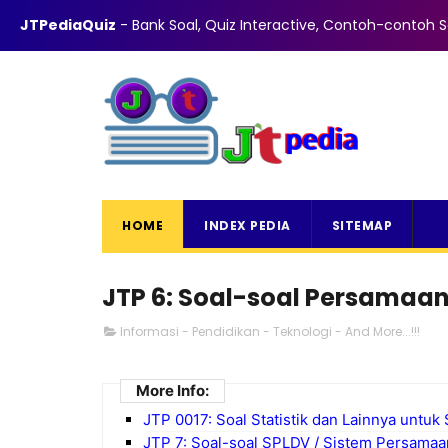
ABOUT
CONTACT
PRIVACY
DISCLAIMER
TOS
JTPediaQuiz
- Bank Soal, Quiz Interactive, Contoh-contoh So
HOME
INDEX PEDIA
SITEMAP
JTP 6: Soal-soal Persamaan
Informasi - Pendidikan - Teknologi - And More...!!!
More Info:
JTP 0017: Soal Statistik dan Lainnya untu
JTP 7: Soal-soal SPLDV / Sistem Persamaan