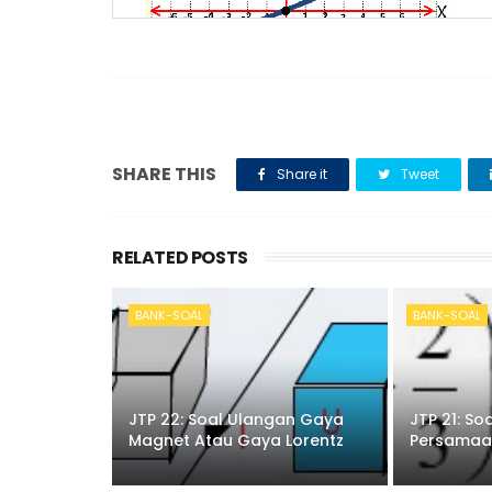
Persamaan garis lurus pada gambar di atas ad
SHARE THIS
Share it
Tweet
Perhatikan gambar berikut!
RELATED POSTS
BANK-SOAL
BANK-SOAL
JTP 22: Soal Ulangan Gaya
JTP 21: So
Magnet Atau Gaya Lorentz
Persamaan