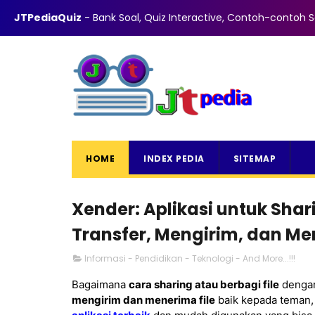
ABOUT
CONTACT
PRIVACY
DISCLAIMER
TOS
JTPediaQuiz
- Bank Soal, Quiz Interactive, Contoh-contoh So
HOME
INDEX PEDIA
SITEMAP
Xender: Aplikasi untuk Shari
Transfer, Mengirim, dan Me
Informasi - Pendidikan - Teknologi - And More...!!!
Bagaimana
cara sharing atau berbagi file
dengan
mengirim dan menerima file
baik kepada teman, 