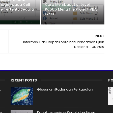
Image) pada Cell
Cara Membuat List Level
e Tertentu Secara
PopUp Menu File Project VBA
Excel
NEXT
Informasi Hasil Rapat Koordinasi Pendataan Ujian
Nasional - UN 2019
RECENT POSTS
PO
x
Glosarium Radar dan Perkapalan
ta
Kapal, Jenis-jenis Kapal, dan Peran