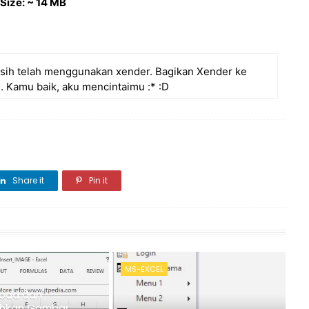
 Size: ~ 14 MB
 kasih telah menggunakan xender. Bagikan Xender ke
. Kamu baik, aku mencintaimu :* :D
Share it
Pin it
MS-EXCEL
load dan
hkan Gambar