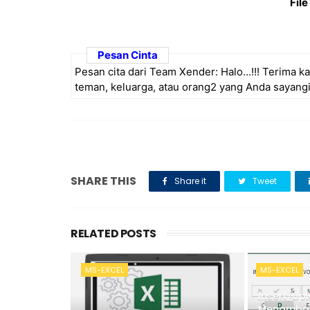
File
Pesan Cinta
Pesan cita dari Team Xender: Halo...!!! Terima
teman, keluarga, atau orang2 yang Anda sayangi
SHARE THIS
Share it
Tweet
RELATED POSTS
MS-EXCEL
MS-EXCEL
Insert/Up
Menamba