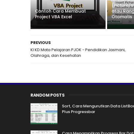
(Picture/
Contoh Cara Membuat
atau Rang
Project VBA Excel
Otomatis
PREVIOUS
KI KD Mata Pelajaran PJOK - Pendidikan Jasmani,
Olahraga, dan Kesehatan
RANDOM POSTS
Sort, Cara Mengurutkan Data ListBo
Plus Progressbar
Cara Menampilkan Progress Bar Da